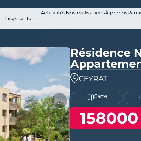
Actualités
Nos réalisations
À propos
Parra
Dispositifs
Résidence 
Appartement
CEYRAT
Carte
158000