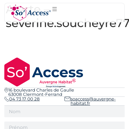
Alerte –
severine.soucheyre7
16 boulevard Charles de Gaulle
63008 Clermont-Ferrand
04 73 17 00 28
soaccess@auvergne-
habitat.fr